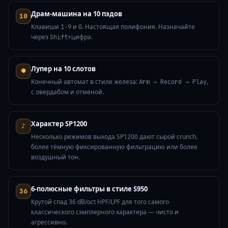
Драм-машина на 10 пэдов
10
Клавиши
и
. Настоящая полифония. Назначайте
1‑9
0
через
+цифра.
Shift
Лупер на 10 слотов
⏺
Конечный автомат в стиле железа:
,
Arm → Record → Play
с овердабом и отменой.
Характер SP1200
♪
Несколько режимов выхода SP1200 дают сырой crunch,
более тёмную фиксированную фильтрацию или более
воздушный тон.
6‑полюсные фильтры в стиле S950
36
Крутой спад 36 dB/oct HPF/LPF для того самого
классического сэмплерного характера — чисто и
агрессивно.