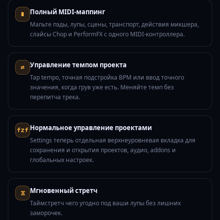
Полный MIDI-маппинг
∎
Мапьте пэды, лупы, сцены, транспорт, действия микшера,
слайсы Chop и PerformFX с одного MIDI-контроллера.
Управление темпом проекта
⇄
Tap tempo, точная подстройка BPM или ввод точного
значения, когда грув уже есть. Меняйте темп без
перепитча трека.
Нормальное управление проектами
fzf
Settings теперь отдельная верхнеуровневая вкладка для
сохранения и открытия проектов, аудио, addons и
глобальных настроек.
Мгновенный стретч
⧖
Таймстретч чего угодно под ваши лупы без лишних
заморочек.