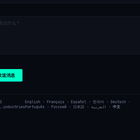
发送消息
回
English
·
Français
·
Español
·
한국어
·
Deutsch
·
i.industries
Português
·
Русский
·
日本語
·
العربية
·
中文