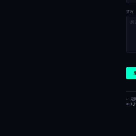
留言
← 返
meij