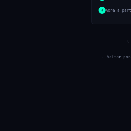
Abra a par
O
← Voltar par