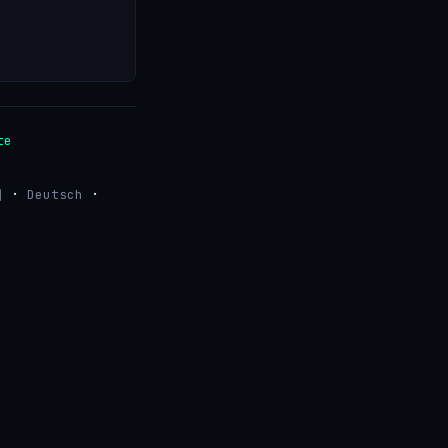
te
·
·
어
Deutsch