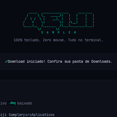
   _____  ___________.___     ____.___

  /     \ \_   _____/|   |   |    |   |

 /  \ /  \ |    __)_ |   |   |    |   |

/    Y    \|        \|   /\__|    |   |

\____|__  /_______  /|___\________|___|

        \/        \/

          S  A  M  P  L  E  R
100% teclado. Zero mouse. Tudo no terminal.
Download iniciado! Confira sua pasta de Downloads.
uivo
baixado
.dmg
eiji Sampler
para
Aplicativos