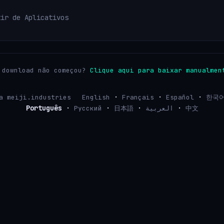
tir de Aplicativos
 download não começou?
Clique aqui para baixar manualmen
·
·
·
a meiji.industries
English
Français
Español
한국
Português
·
·
·
·
Русский
日本語
العربية
中文