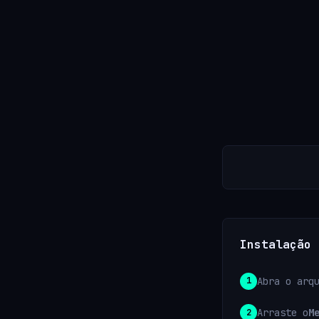
Instalação
Abra o arq
Arraste o
M